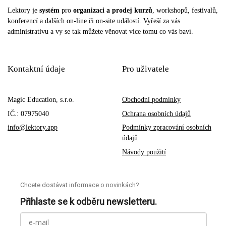
Lektory je
systém
pro
organizaci a prodej kurzů
, workshopů, festivalů,
konferencí a dalších on-line či on-site událostí. Vyřeší za vás
administrativu a vy se tak můžete věnovat více tomu co vás baví.
Kontaktní údaje
Pro uživatele
Magic Education, s.r.o.
Obchodní podmínky
IČ.: 07975040
Ochrana osobních údajů
info@lektory.app
Podmínky zpracování osobních
údajů
Návody použití
Chcete dostávat informace o novinkách?
Přihlaste se k odběru newsletteru.