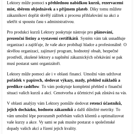
Lektory může pomoci
s přehlednou nabídkou kurzů, rezervacemi
míst, sběrem objednávek a s příjmem plateb
. Díky tomu můžete
zákazníkovi dopřát skvělý zážitek z procesu přihlašování na akci a
ušetřit si spoustu času s administrativou.
Pro produkci kurzů Lektory poskytuje nástroje pro
plánování,
prezenční listiny a vystavení certifikátů
. Systém vám tak usnadňuje
organizaci a zajišťuje, že vaše akce probíhají hladce a profesionálně. O
skvělou organizaci, zajímavý program, hodnotný obsah, bezpečné
prostředí, zkušené lektory a naplnění zákaznických očekávání se pak
musí postarat sami organizátoři.
Lektory může pomoci ale i v oblasti financí. Umožní vám udržovat
pořádek v papírech, sledovat výkazy, mzdy, přehled nákladů a
predikce cashflow
. To vám poskytuje kompletní přehled o finanční
situaci vašich kurzů a akcí. Cenotvorba a účetnictví pak zůstává na vás.
V oblasti analýzy vám Lektory pomůže sledovat
retenci účastníků,
jejich docházku, hodnotu zákazníků
a další důležité metriky. To
vám umožní lépe porozumět potřebám vašich klientů a optimalizovat
vaše kurzy a akce. Vy sami se pak musíte postarat o společenské
dopady vašich akcí a řízení jejich kvality.