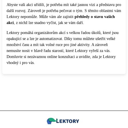
Abyste vaši akci uřídili, je potřeba mít také jasnou vizi a představu pro
další rozvoj. Zároveň je potřeba pečovat o tým. S těmito oblastmi vám
Lektory nepomůže. Může vám ale zajistit
přehledy o stavu vašich
akcí
, z nichž lze snadno vyčíst, jak se vám daří.
Lektory pomáhá organizátorům akcí s velkou řadou úkolů, které jsou
opakující se a lze je automatizovat. Díky tomu můžete ušetřit velké
množství času a mít tak volné ruce pro jiné aktivity. A zároveň
nemusíte nosit v hlavě řadu starostí, které Lektory vyřeší za vás.
Domluvte si nezávaznou online konzultaci a uvidíte, zda je Lektory
vhodný i pro vás.